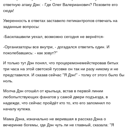
ответную атаку Дэн: - Где Олег Валерианович? Позовите его
сюда!
Уверенность в ответах заставило петикантропов отвечать на
заданные вопросы:
-Басилашвили уехал, возможно сегодня не вернётся-
-Организаторы все внутри, - догадался ответить один. И
поколебавшись: - как зовут?"
И только тут Дэн понял, что процеремонемейстеровав битых
три часа на этой светской тусовке он так ни разу никому и не
представился. И сказав сейчас "Я Дэн!" - толку от этого было бы
ноль.
Молча Дэн отошёл от крыльца, встав в первой линии
любопытствующих фанатов у самой двери подъезда, в
надежде, что сейчас пройдёт кто то, кто его запомнил по
началу кутежа.
Мама Дэна, изначально не верившая в рассказ Дэна о
вечеринке богемы, где Дэн чуть ли не главный, сказала: "Я