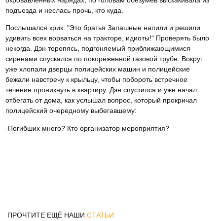
окровавленных нарядах, по головам обезумев выскакивала из
подъезда и неслась прочь, кто куда.
Послышался крик: "Это братья Запашные напили и решили
удивить всех ворваться на тракторе, идиоты!" Проверять было
некогда. Дэн торопясь, подгоняемый приближающимися
сиренами спускался по покорёженной газовой трубе. Вокруг
уже хлопали дверцы полицейских машин и полицейские
бежали навстречу к крыльцу, чтобы побороть встречное
течение проникнуть в квартиру. Дэн спустился и уже начал
отбегать от дома, как услышал вопрос, который прокричал
полицейский очередному выбегавшему:
-Погибших много? Кто организатор мероприятия?
ПРОЧТИТЕ ЕЩЁ НАШИ
СТАТЬИ