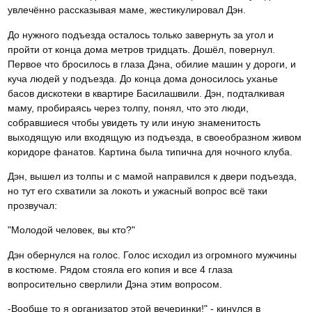
увлечённо рассказывая маме, жестикулировал Дэн.
До нужного подъезда осталось только завернуть за угол и
пройти от конца дома метров тридцать. Дошёл, повернул.
Первое что бросилось в глаза Дэна, обилие машин у дороги, и
куча людей у подъезда. До конца дома доносилось уханье
басов дискотеки в квартире Басилашвили. Дэн, подталкивая
маму, пробираясь через толпу, понял, что это люди,
собравшиеся чтобы увидеть ту или иную знаменитость
выходящую или входящую из подъезда, в своеобразном живом
коридоре фанатов. Картина была типична для ночного клуба.
Дэн, вышел из толпы и с мамой направился к двери подъезда,
но тут его схватили за локоть и ужасный вопрос всё таки
прозвучал:
"Молодой человек, вы кто?"
Дэн обернулся на голос. Голос исходил из огромного мужчины
в костюме. Рядом стояла его копия и все 4 глаза
вопросительно сверлили Дэна этим вопросом.
-Вообще то я организатор этой вечеринки!" - кинулся в