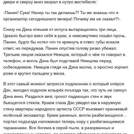
двери и сверху вниз заорал в нутро вестибюля:
-Панин! Сука! Нахер ты так делаешь?! Ты же знаешь что я
организатор сегодняшнего вечера! Почему им не сказал?!-
Снизу на Дэна опешив от испуга вытаращились три лица.
Цекало быстро взял себя в руки, и невозмутимо пошёл прочь.
Панин, будто бы хотел что то крикнуть в ответ, губы искали
ответ, но передумав, Панин опустив голову резко убежал.
Третьим лицом оказался Немцов, который о чём то говорил в
телефон, и вопль Дэна был подставой Немцова перед
собеседником. Немцов глядя на Дэна молча, о яростно корчил
рожи и крутил пальцем у виска.
В этот самый момент затрясся подоконник о который опёрся
Дэн, заходил ходуном козырёк поъезда так, что чуть не скинул
Дэна вниз. Раздался визг, грохот падающих стен и звук
бьющегося стекла. Краем глаза Дэн увидел как в наружную
стену квартиры народного артиста СССР въезжает оранжевый
колёсный экскаватор. Крики раненых, вопли разбегающихся...
портал подъезда напоминал теперь нору с разбегающимися
тараканами. Вся богема в серой пыли, в разорванных и