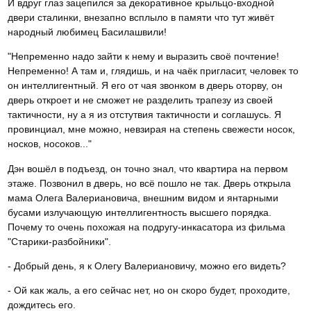
И вдруг глаз зацепился за декоративное крыльцо-входной
двери сталинки, внезапно всплыло в памяти что тут живёт
народный любимец Басилашвили!
"Непременно надо зайти к нему и выразить своё почтение!
Непременно! А там и, глядишь, и на чаёк пригласит, человек то
он интеллигентный. Я его от чая звонком в дверь оторву, он
дверь откроет и не сможет не разделить трапезу из своей
тактичности, ну а я из отстутвия тактичности и соглашусь. Я
провинциал, мне можно, невзирая на степень свежести носок,
носков, носоков..."
Дэн вошёл в подъезд, он точно знал, что квартира на первом
этаже. Позвонил в дверь, но всё пошло не так. Дверь открыла
мама Олега Валериановича, внешним видом и янтарными
бусами излучающую интеллигентность высшего порядка.
Почему то очень похожая на подругу-инкасатора из фильма
"Старики-разбойники".
- Добрый день, я к Олегу Валериановичу, можно его видеть?
- Ой как жаль, а его сейчас нет, но он скоро будет, проходите,
дождитесь его.