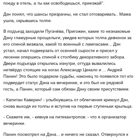
поеду в отель, а ты как освободишься, приезжай".
Дэн понял, что шансы призрачны, не стал отговаривать.. Мама
ушла, скрывшись толпе.
В подъезд заходили Пугачёва, Пригожин, какие то незнакомые
Дэну гламурные прощелыги, увидев которых толпа девчонок за
его спиной визжала, какой то военный с лампасами... Дэн
устал, начал подмерзать от осенней сырости и присел у
лесенки опершись спиной к столбику декоративного забора.
Двери подъезда открылись изнутри, оттуда вывалились
нетвёрдо стоящие на ногах Александр Цекало и ... Андрей
Панин! Это было подарком судьбы, наконец то появился тот кто
подвердит статус Дэна на вечеринке, и это был не рядовой
гость, а Панин, который сам обязан Дэну своим присутствием.
- Капитан Каверин! - улыбнувшись от облегчения крикнул Дэн,
снова выходя из толпы и вступив на первые ступеньки крыльца.
- Скажите им, - кивнув на питекантропов: - что я организатор
вечеринки.
Панин посмотрел на Дэна... и ничего не сказал. Отвернулся к