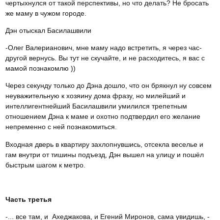
чертыхнулся от такой перспективы, но что делать? Не бросать
же маму в чужом городе.
Дэн отыскал Басилашвили
-Олег Валерианович, мне маму надо встретить, я через час-
другой вернусь. Вы тут не скучайте, и не расходитесь, я вас с
мамой познакомлю ))
Через секунду только до Дэна дошло, что он брякнул ну совсем
неуважительную к хозяину дома фразу, но милейший и
интеллигентнейший Басилашвили умилился трепетным
отношением Дэна к маме и охотно подтвердил его желание
непременно с ней познакомиться.
Входная дверь в квартиру захлопнувшись, отсекла веселье и
гам внутри от тишины подъезд, Дэн вышел на улицу и пошёл
быстрым шагом к метро.
Часть третья
-... все там, и Ахеджакова, и Егений Миронов, сама увидишь, -