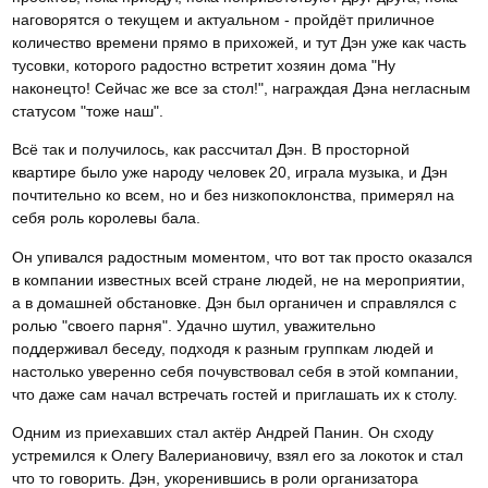
наговорятся о текущем и актуальном - пройдёт приличное
количество времени прямо в прихожей, и тут Дэн уже как часть
тусовки, которого радостно встретит хозяин дома "Ну
наконецто! Сейчас же все за стол!", награждая Дэна негласным
статусом "тоже наш".
Всё так и получилось, как рассчитал Дэн. В просторной
квартире было уже народу человек 20, играла музыка, и Дэн
почтительно ко всем, но и без низкопоклонства, примерял на
себя роль королевы бала.
Он упивался радостным моментом, что вот так просто оказался
в компании известных всей стране людей, не на мероприятии,
а в домашней обстановке. Дэн был органичен и справлялся с
ролью "своего парня". Удачно шутил, уважительно
поддерживал беседу, подходя к разным группкам людей и
настолько уверенно себя почувствовал себя в этой компании,
что даже сам начал встречать гостей и приглашать их к столу.
Одним из приехавших стал актёр Андрей Панин. Он сходу
устремился к Олегу Валериановичу, взял его за локоток и стал
что то говорить. Дэн, укоренившись в роли организатора