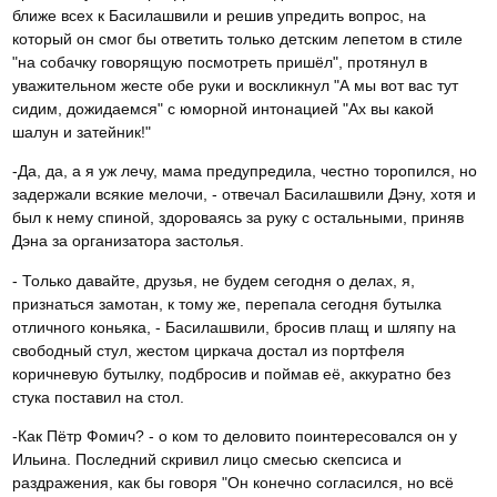
ближе всех к Басилашвили и решив упредить вопрос, на
который он смог бы ответить только детским лепетом в стиле
"на собачку говорящую посмотреть пришёл", протянул в
уважительном жесте обе руки и воскликнул "А мы вот вас тут
сидим, дожидаемся" с юморной интонацией "Ах вы какой
шалун и затейник!"
-Да, да, а я уж лечу, мама предупредила, честно торопился, но
задержали всякие мелочи, - отвечал Басилашвили Дэну, хотя и
был к нему спиной, здороваясь за руку с остальными, приняв
Дэна за организатора застолья.
- Только давайте, друзья, не будем сегодня о делах, я,
признаться замотан, к тому же, перепала сегодня бутылка
отличного коньяка, - Басилашвили, бросив плащ и шляпу на
свободный стул, жестом циркача достал из портфеля
коричневую бутылку, подбросив и поймав её, аккуратно без
стука поставил на стол.
-Как Пётр Фомич? - о ком то деловито поинтересовался он у
Ильина. Последний скривил лицо смесью скепсиса и
раздражения, как бы говоря "Он конечно согласился, но всё