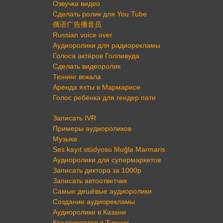
Озвучка видео
Сделать ролик для You Tube
俄语广告播音员
Russian voice over
Аудиоролики для радиорекламы
Голоса актёров Голливуда
Сделать видеоролик
Тюнинг вокала
Аренда яхты в Мармарисе
Голос ребёнка для гендер пати
Записать IVR
Примеры аудиороликов
Музыка
Ses kayıt stüdyosu Muğla Marmaris
Аудиоролики для супермаркетов
Записать диктора за 1000р
Записать автоответчик
Самые дешёвые аудиоролики
Создание аудиорекламы
Аудиоролики в Казани
Квадрокоптер в Турции