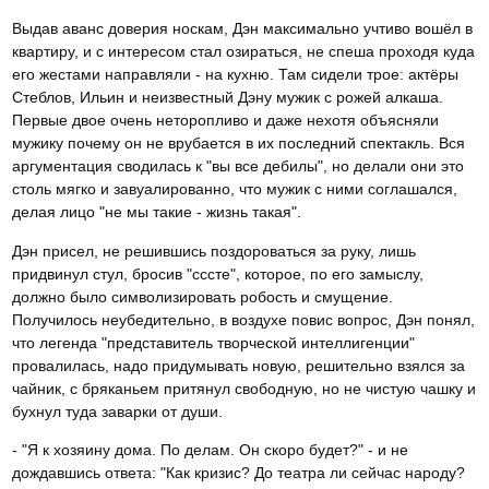
Выдав аванс доверия носкам, Дэн максимально учтиво вошёл в
квартиру, и с интересом стал озираться, не спеша проходя куда
его жестами направляли - на кухню. Там сидели трое: актёры
Стеблов, Ильин и неизвестный Дэну мужик с рожей алкаша.
Первые двое очень неторопливо и даже нехотя объясняли
мужику почему он не врубается в их последний спектакль. Вся
аргументация сводилась к "вы все дебилы", но делали они это
столь мягко и завуалированно, что мужик с ними соглашался,
делая лицо "не мы такие - жизнь такая".
Дэн присел, не решившись поздороваться за руку, лишь
придвинул стул, бросив "сссте", которое, по его замыслу,
должно было символизировать робость и смущение.
Получилось неубедительно, в воздухе повис вопрос, Дэн понял,
что легенда "представитель творческой интеллигенции"
провалилась, надо придумывать новую, решительно взялся за
чайник, с бряканьем притянул свободную, но не чистую чашку и
бухнул туда заварки от души.
- "Я к хозяину дома. По делам. Он скоро будет?" - и не
дождавшись ответа: "Как кризис? До театра ли сейчас народу?