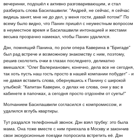
вечеринки, подошёл к активно разговаривающим, и стал
разбирать слова Басилашвили: "Андрей, не сейчас, я сейчас
видишь занят, мне не до дел, у меня гости, давай потом!" По
всему было видно, что Панин пришёл с неуместным вопросом
в неуместное время и Басилашвили интонацией и жестами
весьма прозрачно намекал, чтобы Панин удалился.
Дэн, помнящий Панина, по роли опера Каверина в "Бригаде"
был рад встрече и возможному знакомству с ним, поэтому,
решив сколотить очки в глазах последнего, деликатно
вмешался: "Олег Валерианович, конечно, дела все не сегодня,
так хоть пусть наш гость просто в нашей компании побудет" - и
не давая вставить слова, обернувшись к Панину с широкой
улыбкой: "Капитан Каверин, о делах не слова, они у вас в
кабинете в папочках, а сегодня просто отдохнём от суеты!"
Молчанием Басилашвили согласился с компромиссом, и
удалился вглубь квартиры.
Тут раздался телефонный звонок. Дэн взял трубку: это была
мама. Она тоже вместе с ним приехала в Москву и закончив
свои экскурсионные поездки попросила встретить её. Дэн