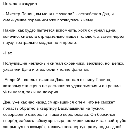
Цекало и закурил.
- Мистер Панин, вы меня не узнали? - остолбенел Дэн, и
смекнувшие охранники уже потянулись к нему.
Панин, как будто пытается вспомнить, хотя он узнал Дэна,
конечно, сначала отрицательно машет головой, а затем через
паузу, театрально медленно и просто:
-Нет.
Получившие негласный сигнал охранники, вежливо, но цепко,
ухватили Дэна и отволокли к толпе фанаток.
-Андрей! - вопль отчаяния Дэна догнал в спину Панина,
которому эта сцена не доставляла удовольствия и он решил
уйти назад, так и не докурив.
Дэн, уже как час назад смирившийся с тем, что не сможет
попасть обратно в квартиру Басилашвили на тусняк,
совершенно озверел от такого вероломства. Он бросился
вперёд, забежал сбоку крыльца, по кирпичикам и газовой трубе
запрыгнул на козырёк, толкнул незапертую раму подъездной