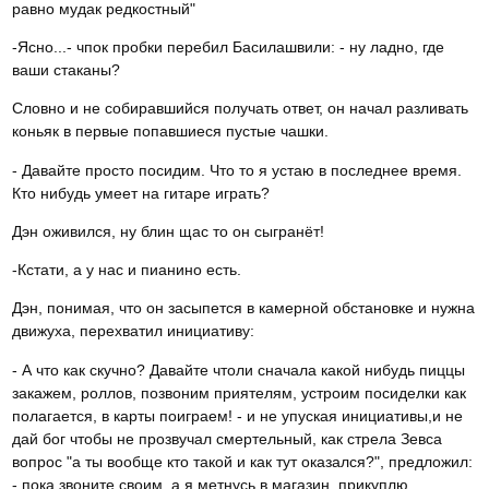
равно мудак редкостный"
-Ясно...- чпок пробки перебил Басилашвили: - ну ладно, где
ваши стаканы?
Словно и не собиравшийся получать ответ, он начал разливать
коньяк в первые попавшиеся пустые чашки.
- Давайте просто посидим. Что то я устаю в последнее время.
Кто нибудь умеет на гитаре играть?
Дэн оживился, ну блин щас то он сыгранёт!
-Кстати, а у нас и пианино есть.
Дэн, понимая, что он засыпется в камерной обстановке и нужна
движуха, перехватил инициативу:
- А что как скучно? Давайте чтоли сначала какой нибудь пиццы
закажем, роллов, позвоним приятелям, устроим посиделки как
полагается, в карты поиграем! - и не упуская инициативы,и не
дай бог чтобы не прозвучал смертельный, как стрела Зевса
вопрос "а ты вообще кто такой и как тут оказался?", предложил:
- пока звоните своим, а я метнусь в магазин, прикуплю