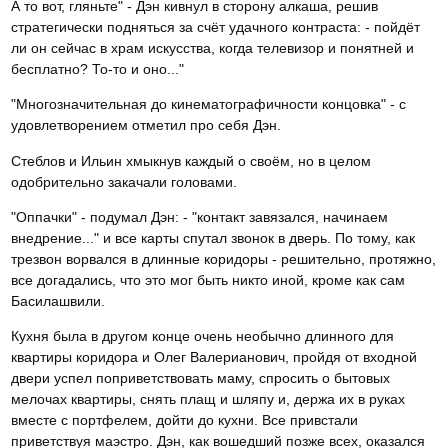
А то вот, гляньте" - Дэн кивнул в сторону алкаша, решив
стратегически подняться за счёт удачного контраста: - пойдёт
ли он сейчас в храм искусства, когда телевизор и понятней и
бесплатно? То-то и оно..."
"Многозначительная до кинематографичности концовка" - с
удовлетворением отметил про себя Дэн.
Стеблов и Ильин хмыкнув каждый о своём, но в целом
одобрительно закачали головами.
"Оппачки" - подумал Дэн: - "контакт завязался, начинаем
внедрение..." и все карты спутал звонок в дверь. По тому, как
трезвон ворвался в длинные коридоры - решительно, протяжно,
все догадались, что это мог быть никто иной, кроме как сам
Басилашвили.
Кухня была в другом конце очень необычно длинного для
квартиры коридора и Олег Валерианович, пройдя от входной
двери успел поприветствовать маму, спросить о бытовых
мелочах квартиры, снять плащ и шляпу и, держа их в руках
вместе с портфелем, дойти до кухни. Все привстали
приветствуя маэстро. Дэн, как вошедший позже всех, оказался