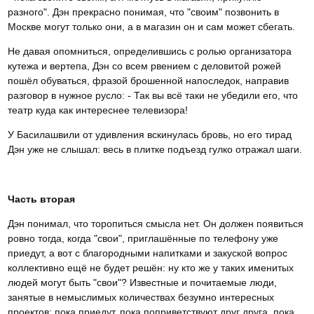
разного". Дэн прекрасно понимая, что "своим" позвонить в
Москве могут только они, а в магазин он и сам может сбегать.
Не давая опомниться, определившись с ролью организатора
кутежа и вертепа, Дэн со всем рвением с деловитой рожей
пошёл обуваться, фразой брошенной напоследок, направив
разговор в нужное русло: - Так вы всё таки не убедили его, что
театр куда как интереснее телевизора!
У Басилашвили от удивления вскинулась бровь, но его тирад
Дэн уже не слышал: весь в плитке подъезд гулко отражал шаги.
Часть вторая
Дэн понимал, что торопиться смысла нет. Он должен появиться
ровно тогда, когда "свои", приглашённые по телефону уже
приедут, а вот с благородными напитками и закуской вопрос
коллективно ещё не будет решён: ну кто же у таких именитых
людей могут быть "свои"? Известные и почитаемые люди,
занятые в немыслимых количествах безумно интересных
проектов; пока приедут, пока поприветствуют друг друга, пока