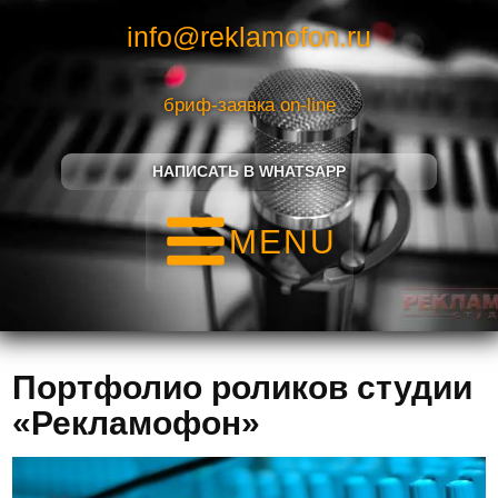
info@reklamofon.ru
бриф-заявка on-line
НАПИСАТЬ В WHATSAPP
MENU
Портфолио роликов студии
«Рекламофон»