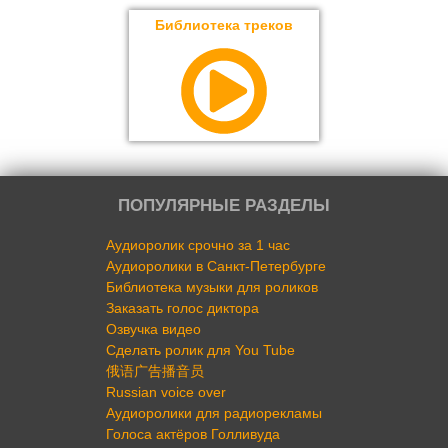
Библиотека треков
ПОПУЛЯРНЫЕ РАЗДЕЛЫ
Аудиоролик срочно за 1 час
Аудиоролики в Санкт-Петербурге
Библиотека музыки для роликов
Заказать голос диктора
Озвучка видео
Сделать ролик для You Tube
俄语广告播音员
Russian voice over
Аудиоролики для радиорекламы
Голоса актёров Голливуда