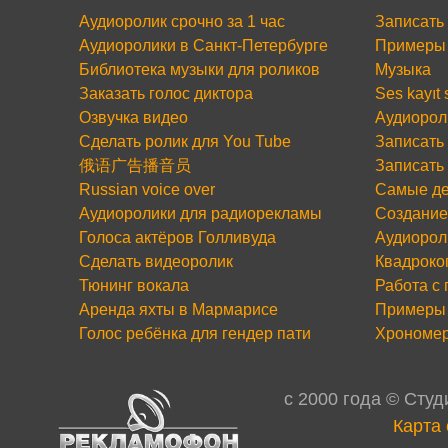
Аудиоролик срочно за 1 час
Записать
Аудиоролики в Санкт-Петербурге
Примеры 
Библиотека музыки для роликов
Музыка
Заказать голос диктора
Ses kayıt
Озвучка видео
Аудиорол
Сделать ролик для You Tube
Записать 
俄语广告播音员
Записать
Russian voice over
Самые де
Аудиоролики для радиорекламы
Создание
Голоса актёров Голливуда
Аудиорол
Сделать видеоролик
Квадроко
Тюнинг вокала
Работа с
Аренда яхты в Мармарисе
Примеры 
Голос ребёнка для гендер пати
Хрономе
c 2000 года © Сту
Карта 