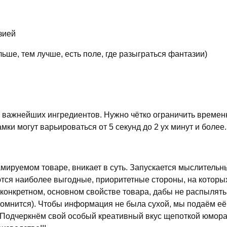
зией
ше, тем лучше, есть поле, где разыграться фантазии)
 из важнейших ингредиентов. Нужно чётко ограничить врем
ки могут варьироваться от 5 секунд до 2 ух минут и более.
мируемом товаре, вникает в суть. Запускается мыслительн
ются наиболее выгодные, приоритетные стороны, на которых
 конкретном, основном свойстве товара, дабы не распылять
апомнится). Чтобы информация не была сухой, мы подаём е
 Подчеркнём свой особый креативный вкус щепоткой юмор