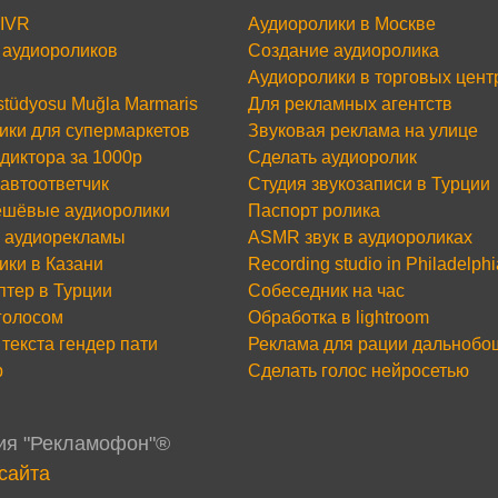
 IVR
Аудиоролики в Москве
аудиороликов
Создание аудиоролика
Аудиоролики в торговых цент
 stüdyosu Muğla Marmaris
Для рекламных агентств
ики для супермаркетов
Звуковая реклама на улице
диктора за 1000р
Сделать аудиоролик
 автоответчик
Студия звукозаписи в Турции
шёвые аудиоролики
Паспорт ролика
 аудиорекламы
ASMR звук в аудиороликах
ики в Казани
Recording studio in Philadelphi
птер в Турции
Собеседник на час
 голосом
Обработка в lightroom
текста гендер пати
Реклама для рации дальнобо
р
Сделать голос нейросетью
дия "Рекламофон"®
сайта