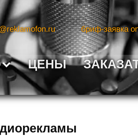
o@reklamofon.ru
бриф-заявка on
О
ЦЕНЫ
ЗАКАЗА
удиорекламы