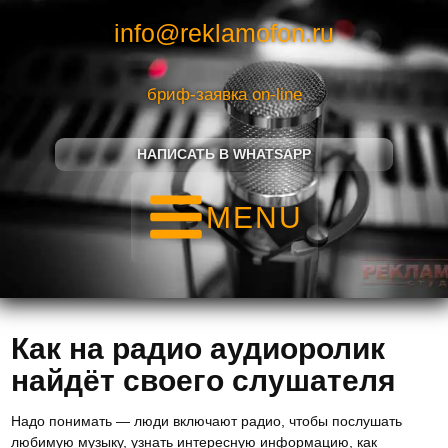
info@reklamofon.ru
бриф-заявка on-line
НАПИСАТЬ В WHATSAPP
MENU
Как на радио аудиоролик
найдёт своего слушателя
Надо понимать — люди включают радио, чтобы послушать
любимую музыку, узнать интересную информацию, как