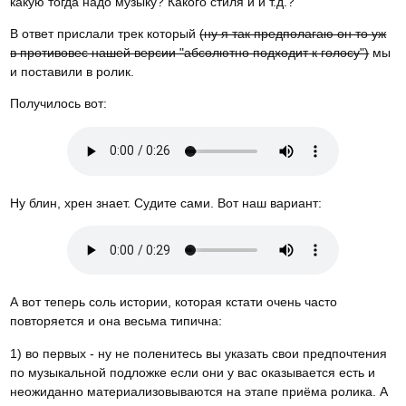
какую тогда надо музыку? Какого стиля и и т.д.?"
В ответ прислали трек который
(ну я так предполагаю он то уж
в противовес нашей версии "абсолютно подходит к голосу")
мы
и поставили в ролик.
Получилось вот:
Ну блин, хрен знает. Судите сами. Вот наш вариант:
А вот теперь соль истории, которая кстати очень часто
повторяется и она весьма типична:
1) во первых - ну не поленитесь вы указать свои предпочтения
по музыкальной подложке если они у вас оказывается есть и
неожиданно материализовываются на этапе приёма ролика. А