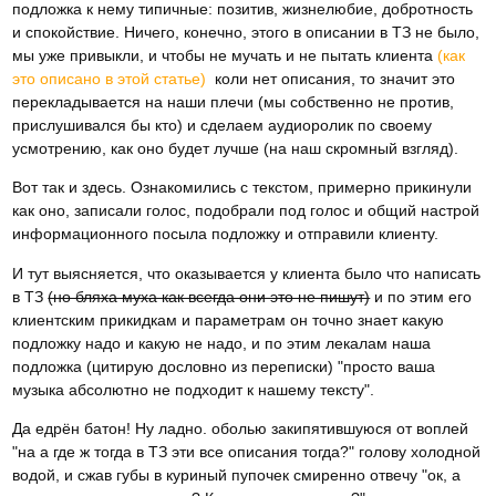
подложка к нему типичные: позитив, жизнелюбие, добротность
и спокойствие. Ничего, конечно, этого в описании в ТЗ не было,
мы уже привыкли, и чтобы не мучать и не пытать клиента
(как
это описано в этой статье)
коли нет описания, то значит это
перекладывается на наши плечи (мы собственно не против,
прислушивался бы кто) и сделаем аудиоролик по своему
усмотрению, как оно будет лучше (на наш скромный взгляд).
Вот так и здесь. Ознакомились с текстом, примерно прикинули
как оно, записали голос, подобрали под голос и общий настрой
информационного посыла подложку и отправили клиенту.
И тут выясняется, что оказывается у клиента было что написать
в ТЗ
(но бляха муха как всегда они это не пишут)
и по этим его
клиентским прикидкам и параметрам он точно знает какую
подложку надо и какую не надо, и по этим лекалам наша
подложка (цитирую дословно из переписки) "просто ваша
музыка абсолютно не подходит к нашему тексту".
Да едрён батон! Ну ладно. оболью закипятившуюся от воплей
"на а где ж тогда в ТЗ эти все описания тогда?" голову холодной
водой, и сжав губы в куриный пупочек смиренно отвечу "ок, а