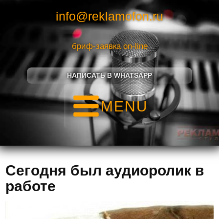
info@reklamofon.ru
бриф-заявка on-line
НАПИСАТЬ В WHATSAPP
MENU
Сегодня был аудиоролик в
работе