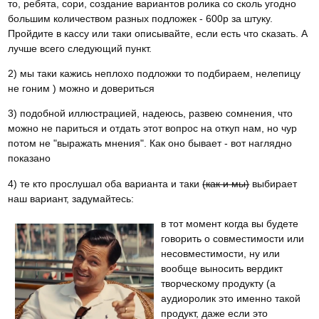
то, ребята, сори, создание вариантов ролика со сколь угодно
большим количеством разных подложек - 600р за штуку.
Пройдите в кассу или таки описывайте, если есть что сказать. А
лучше всего следующий пункт.
2) мы таки кажись неплохо подложки то подбираем, нелепицу
не гоним ) можно и довериться
3) подобной иллюстрацией, надеюсь, развею сомнения, что
можно не париться и отдать этот вопрос на откуп нам, но чур
потом не "выражать мнения". Как оно бывает - вот наглядно
показано
4) те кто прослушал оба варианта и таки
(как и мы)
выбирает
наш вариант, задумайтесь:
в тот момент когда вы будете
говорить о совместимости или
несовместимости, ну или
вообще выносить вердикт
творческому продукту (а
аудиоролик это именно такой
продукт, даже если это