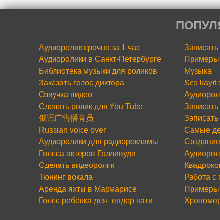
ПОПУЛ
Аудиоролик срочно за 1 час
Записать
Аудиоролики в Санкт-Петербурге
Примеры 
Библиотека музыки для роликов
Музыка
Заказать голос диктора
Ses kayıt
Озвучка видео
Аудиорол
Сделать ролик для You Tube
Записать 
俄语广告播音员
Записать
Russian voice over
Самые де
Аудиоролики для радиорекламы
Создание
Голоса актёров Голливуда
Аудиорол
Сделать видеоролик
Квадроко
Тюнинг вокала
Работа с
Аренда яхты в Мармарисе
Примеры 
Голос ребёнка для гендер пати
Хрономе