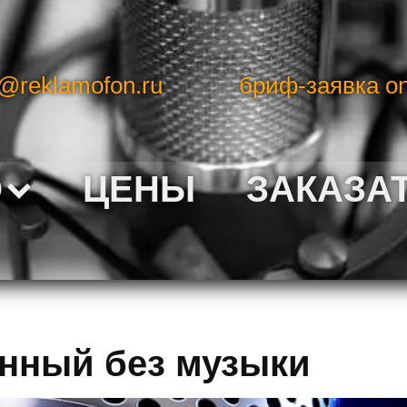
o@reklamofon.ru
бриф-заявка on
О
ЦЕНЫ
ЗАКАЗА
нный без музыки