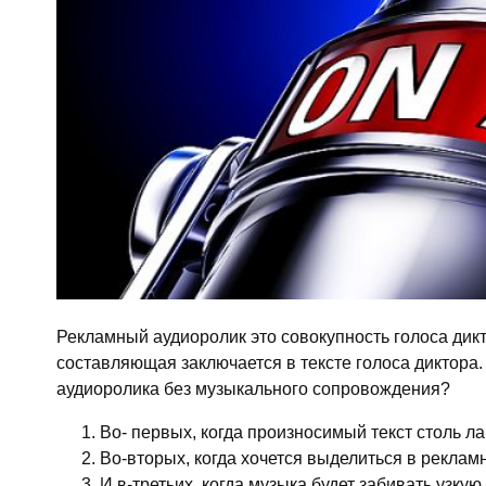
Рекламный аудиоролик это совокупность голоса дик
составляющая заключается в тексте голоса диктора.
аудиоролика без музыкального сопровождения?
Во- первых, когда произносимый текст столь л
Во-вторых, когда хочется выделиться в рекламн
И в-третьих, когда музыка будет забивать узк