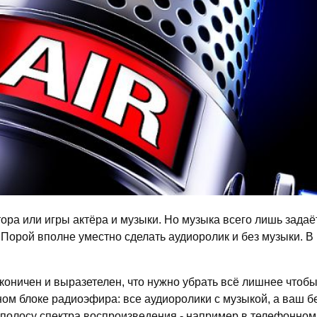
тора или игры актёра и музыки. Но музыка всего лишь зад
 Порой вполне уместно сделать аудиоролик и без музыки. В
аконичен и выразетелен, что нужно убрать всё лишнее чтобы
ом блоке радиоэфира: все аудиоролики с музыкой, а ваш бе
ую полосу спектра воспроизведения - например в телефонно