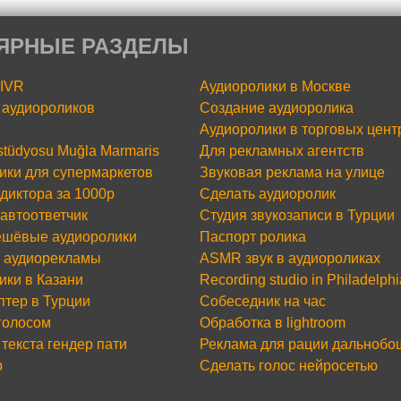
ЯРНЫЕ РАЗДЕЛЫ
 IVR
Аудиоролики в Москве
аудиороликов
Создание аудиоролика
Аудиоролики в торговых цент
 stüdyosu Muğla Marmaris
Для рекламных агентств
ики для супермаркетов
Звуковая реклама на улице
диктора за 1000р
Сделать аудиоролик
 автоответчик
Студия звукозаписи в Турции
шёвые аудиоролики
Паспорт ролика
 аудиорекламы
ASMR звук в аудиороликах
ики в Казани
Recording studio in Philadelphi
птер в Турции
Собеседник на час
 голосом
Обработка в lightroom
текста гендер пати
Реклама для рации дальнобо
р
Сделать голос нейросетью