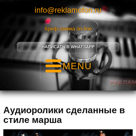
info@reklamofon.ru
бриф-заявка on-line
НАПИСАТЬ В WHATSAPP
MENU
Аудиоролики сделанные в
стиле марша