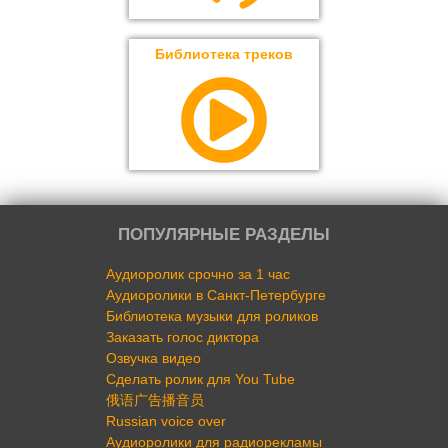
Библиотека треков
ПОПУЛЯРНЫЕ РАЗДЕЛЫ
Аудиоролик срочно за 1 час
Аудиоролики в Санкт-Петербурге
Библиотека музыки для роликов
Заказать голос диктора
Озвучка видео
Сделать ролик для You Tube
俄语广告播音员
Russian voice over
Аудиоролики для радиорекламы