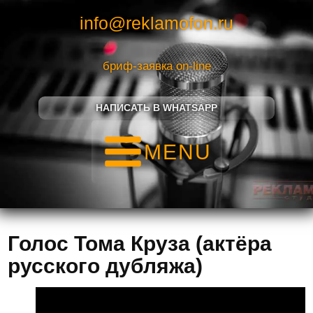
info@reklamofon.ru
бриф-заявка on-line
НАПИСАТЬ В WHATSAPP
MENU
Голос Тома Круза (актёра
русского дубляжа)