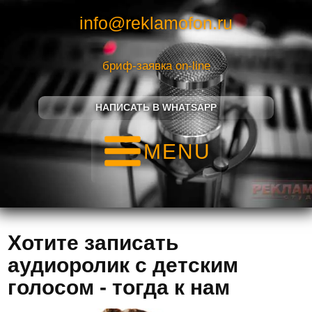
info@reklamofon.ru
бриф-заявка on-line
НАПИСАТЬ В WHATSAPP
MENU
Хотите записать
аудиоролик с детским
голосом - тогда к нам