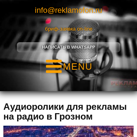
info@reklamofon.ru
бриф-заявка on-line
НАПИСАТЬ В WHATSAPP
MENU
Аудиоролики для рекламы
на радио в Грозном