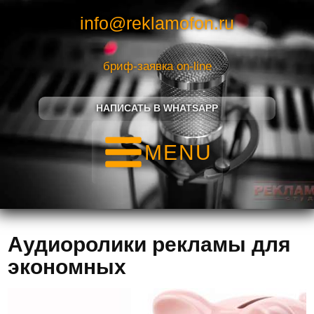
info@reklamofon.ru
бриф-заявка on-line
НАПИСАТЬ В WHATSAPP
MENU
Аудиоролики рекламы для
экономных