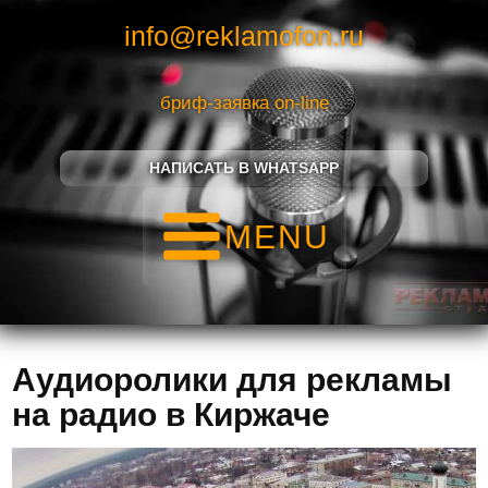
info@reklamofon.ru
бриф-заявка on-line
НАПИСАТЬ В WHATSAPP
MENU
Аудиоролики для рекламы
на радио в Киржаче