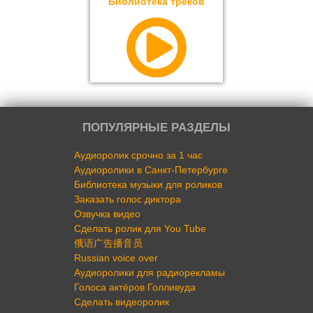
Библиотека треков
ПОПУЛЯРНЫЕ РАЗДЕЛЫ
Аудиоролик срочно за 1 час
Аудиоролики в Санкт-Петербурге
Библиотека музыки для роликов
Заказать голос диктора
Озвучка видео
Сделать ролик для You Tube
俄语广告播音员
Russian voice over
Аудиоролики для радиорекламы
Голоса актёров Голливуда
Сделать видеоролик