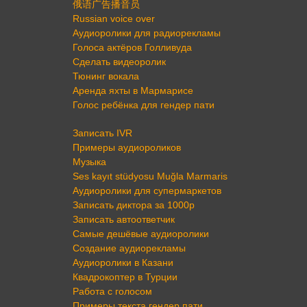
俄语广告播音员
Russian voice over
Аудиоролики для радиорекламы
Голоса актёров Голливуда
Сделать видеоролик
Тюнинг вокала
Аренда яхты в Мармарисе
Голос ребёнка для гендер пати
Записать IVR
Примеры аудиороликов
Музыка
Ses kayıt stüdyosu Muğla Marmaris
Аудиоролики для супермаркетов
Записать диктора за 1000р
Записать автоответчик
Самые дешёвые аудиоролики
Создание аудиорекламы
Аудиоролики в Казани
Квадрокоптер в Турции
Работа с голосом
Примеры текста гендер пати