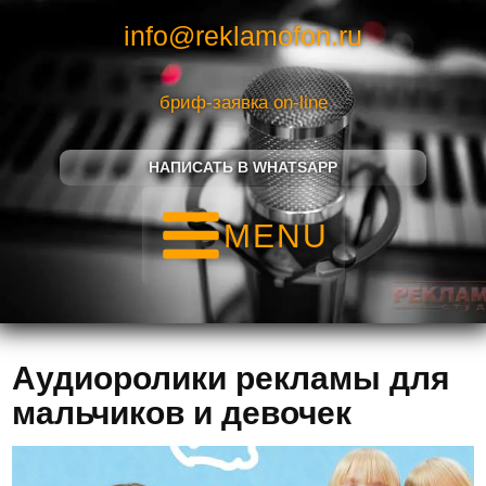
info@reklamofon.ru
бриф-заявка on-line
НАПИСАТЬ В WHATSAPP
MENU
Аудиоролики рекламы для
мальчиков и девочек