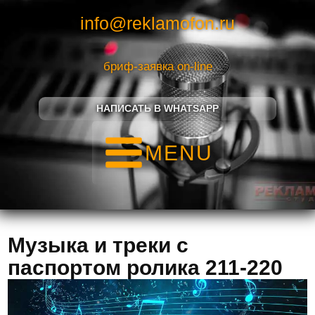
info@reklamofon.ru
бриф-заявка on-line
НАПИСАТЬ В WHATSAPP
MENU
Музыка и треки с
паспортом ролика 211-220