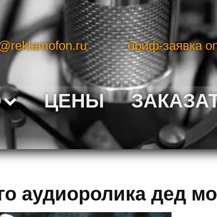
o@reklamofon.ru
бриф-заявка on
О
ЦЕНЫ
ЗАКАЗА
о аудиоролика дед мор