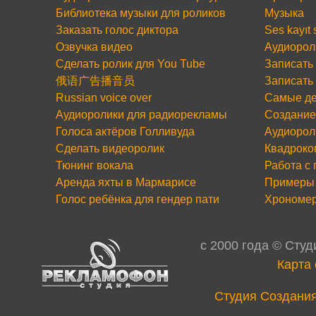
Библиотека музыки для роликов
Музыка
Заказать голос диктора
Ses kayıt
Озвучка видео
Аудиорол
Сделать ролик для You Tube
Записать 
俄语广告播音员
Записать
Russian voice over
Самые де
Аудиоролики для радиорекламы
Создание
Голоса актёров Голливуда
Аудиорол
Сделать видеоролик
Квадроко
Тюнинг вокала
Работа с
Аренда яхты в Мармарисе
Примеры 
Голос ребёнка для гендер пати
Хрономе
c 2000 года © Сту
Карта 
Cтудия Создания