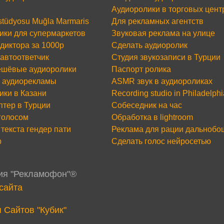
Аудиоролики в торговых цент
 stüdyosu Muğla Marmaris
Для рекламных агентств
ики для супермаркетов
Звуковая реклама на улице
диктора за 1000р
Сделать аудиоролик
 автоответчик
Студия звукозаписи в Турции
шёвые аудиоролики
Паспорт ролика
 аудиорекламы
ASMR звук в аудиороликах
ики в Казани
Recording studio in Philadelphi
птер в Турции
Собеседник на час
 голосом
Обработка в lightroom
текста гендер пати
Реклама для рации дальнобо
р
Сделать голос нейросетью
дия "Рекламофон"®
сайта
 Сайтов "Кубик"