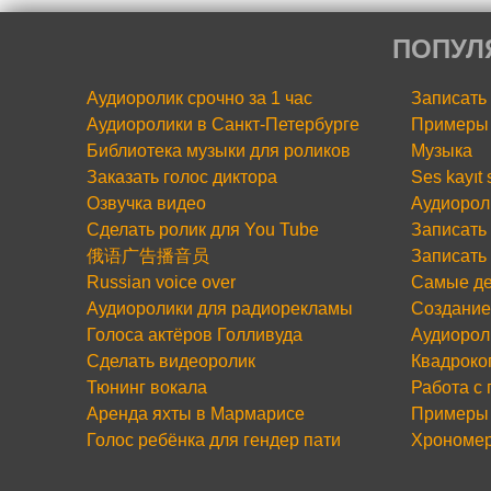
ПОПУЛ
Аудиоролик срочно за 1 час
Записать
Аудиоролики в Санкт-Петербурге
Примеры 
Библиотека музыки для роликов
Музыка
Заказать голос диктора
Ses kayıt
Озвучка видео
Аудиорол
Сделать ролик для You Tube
Записать 
俄语广告播音员
Записать
Russian voice over
Самые де
Аудиоролики для радиорекламы
Создание
Голоса актёров Голливуда
Аудиорол
Сделать видеоролик
Квадроко
Тюнинг вокала
Работа с
Аренда яхты в Мармарисе
Примеры 
Голос ребёнка для гендер пати
Хрономе