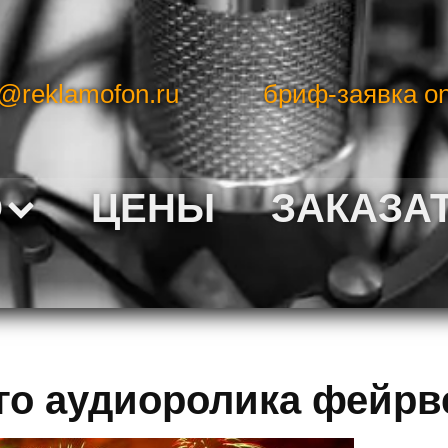
o@reklamofon.ru
бриф-заявка on
О
ЦЕНЫ
ЗАКАЗА
о аудиоролика фейрв