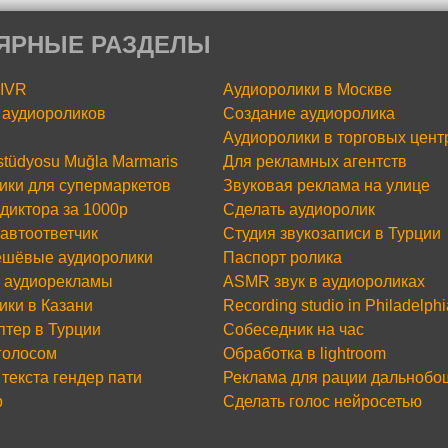
ЯРНЫЕ РАЗДЕЛЫ
 IVR
Аудиоролики в Москве
аудиороликов
Создание аудиоролика
Аудиоролики в торговых цент
 stüdyosu Muğla Marmaris
Для рекламных агентств
ики для супермаркетов
Звуковая реклама на улице
диктора за 1000р
Сделать аудиоролик
 автоответчик
Студия звукозаписи в Турции
шёвые аудиоролики
Паспорт ролика
 аудиорекламы
ASMR звук в аудиороликах
ики в Казани
Recording studio in Philadelphi
птер в Турции
Собеседник на час
 голосом
Обработка в lightroom
текста гендер пати
Реклама для рации дальнобо
р
Сделать голос нейросетью