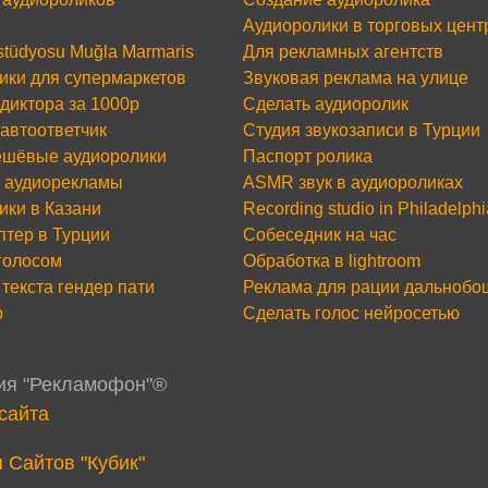
Аудиоролики в торговых цент
 stüdyosu Muğla Marmaris
Для рекламных агентств
ики для супермаркетов
Звуковая реклама на улице
диктора за 1000р
Сделать аудиоролик
 автоответчик
Студия звукозаписи в Турции
шёвые аудиоролики
Паспорт ролика
 аудиорекламы
ASMR звук в аудиороликах
ики в Казани
Recording studio in Philadelphi
птер в Турции
Собеседник на час
 голосом
Обработка в lightroom
текста гендер пати
Реклама для рации дальнобо
р
Сделать голос нейросетью
дия "Рекламофон"®
сайта
 Сайтов "Кубик"