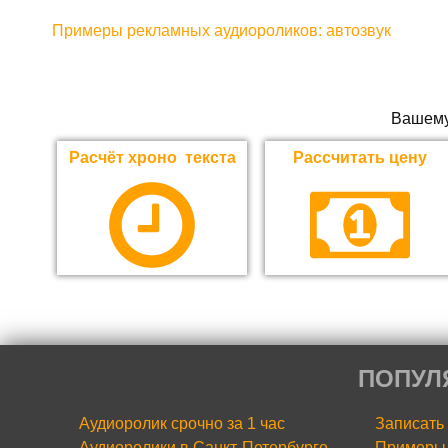
Примеры рекламных аудиороликов: автозвук
Вашему
Расчёт хроно текста
Рассчитать цену
ПОПУЛ
Аудиоролик срочно за 1 час
Записать
Аудиоролики в Санкт-Петербурге
Примеры 