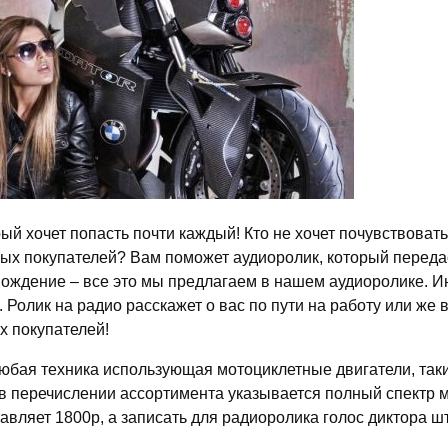
рый хочет попасть почти каждый! Кто не хочет почувствовать
вых покупателей? Вам поможет аудиоролик, который переда
вождение – все это мы предлагаем в нашем аудиоролике. И
олик на радио расскажет о вас по пути на работу или же 
х покупателей!
юбая техника использующая мотоциклетные двигатели, такие
в перечислении ассортимента указывается полный спектр 
яет 1800р, а записать для радиоролика голос диктора шта