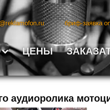
o@reklamofon.ru
бриф-заявка on
О
ЦЕНЫ
ЗАКАЗА
го аудиоролика мотоц