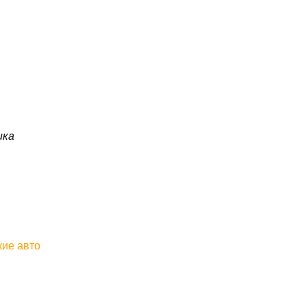
ика
кие авто