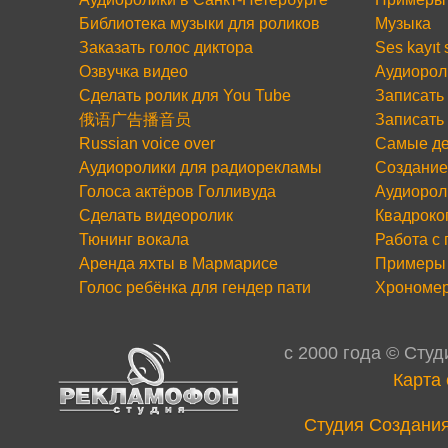
Библиотека музыки для роликов
Музыка
Заказать голос диктора
Ses kayıt
Озвучка видео
Аудиорол
Сделать ролик для You Tube
Записать 
俄语广告播音员
Записать
Russian voice over
Самые де
Аудиоролики для радиорекламы
Создание
Голоса актёров Голливуда
Аудиорол
Сделать видеоролик
Квадроко
Тюнинг вокала
Работа с
Аренда яхты в Мармарисе
Примеры 
Голос ребёнка для гендер пати
Хрономе
c 2000 года © Сту
Карта 
Cтудия Создания