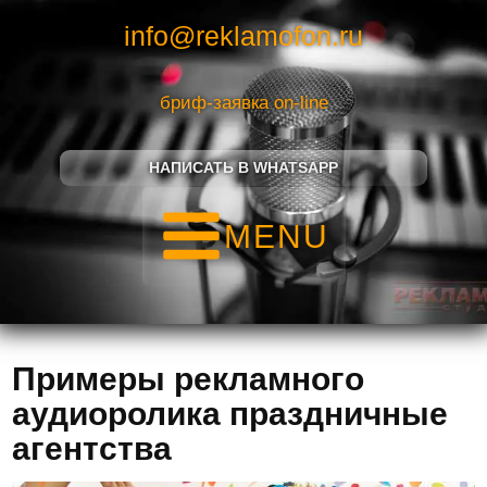
info@reklamofon.ru
бриф-заявка on-line
НАПИСАТЬ В WHATSAPP
MENU
Примеры рекламного
аудиоролика праздничные
агентства