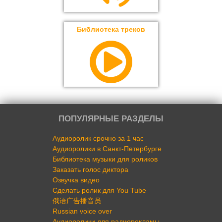
Библиотека треков
ПОПУЛЯРНЫЕ РАЗДЕЛЫ
Аудиоролик срочно за 1 час
Аудиоролики в Санкт-Петербурге
Библиотека музыки для роликов
Заказать голос диктора
Озвучка видео
Сделать ролик для You Tube
俄语广告播音员
Russian voice over
Аудиоролики для радиорекламы