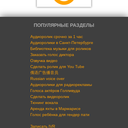
ПОПУЛЯРНЫЕ РАЗДЕЛЫ
Аудиоролик срочно за 1 час
Аудиоролики в Санкт-Петербурге
Библиотека музыки для роликов
Заказать голос диктора
Озвучка видео
Сделать ролик для You Tube
俄语广告播音员
Russian voice over
Аудиоролики для радиорекламы
Голоса актёров Голливуда
Сделать видеоролик
Тюнинг вокала
Аренда яхты в Мармарисе
Голос ребёнка для гендер пати
Записать IVR