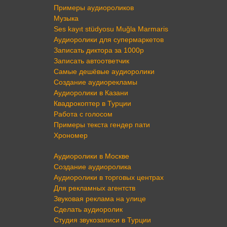
Примеры аудиороликов
Музыка
Ses kayıt stüdyosu Muğla Marmaris
Аудиоролики для супермаркетов
Записать диктора за 1000р
Записать автоответчик
Самые дешёвые аудиоролики
Создание аудиорекламы
Аудиоролики в Казани
Квадрокоптер в Турции
Работа с голосом
Примеры текста гендер пати
Хрономер
Аудиоролики в Москве
Создание аудиоролика
Аудиоролики в торговых центрах
Для рекламных агентств
Звуковая реклама на улице
Сделать аудиоролик
Студия звукозаписи в Турции