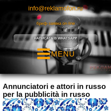
info@reklamofon.ru
бриф-заявка on-line
НАПИСАТЬ В WHATSAPP
MENU
Annunciatori e attori in russo
per la pubblicità in russo