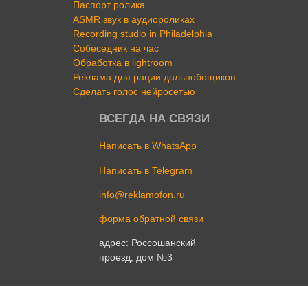
Паспорт ролика
ASMR звук в аудиороликах
Recording studio in Philadelphia
Собеседник на час
Обработка в lightroom
Реклама для рации дальнобощиков
Сделать голос нейросетью
ВСЕГДА НА СВЯЗИ
Написать в WhatsApp
Написать в Telegram
info@reklamofon.ru
форма обратной связи
адрес: Россошанский
проезд, дом №3