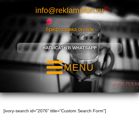
info@reklamofon.ru
бриф-заявка on-line
НАПИСАТЬ В WHATSAPP
MENU
[ivory-search id="2076" title="Custom Search Form"]