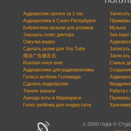
ПОПУЛ
Аудиоролик срочно за 1 час
Записать
Аудиоролики в Санкт-Петербурге
Примеры 
Библиотека музыки для роликов
Музыка
Заказать голос диктора
Ses kayıt
Озвучка видео
Аудиорол
Сделать ролик для You Tube
Записать 
俄语广告播音员
Записать
Russian voice over
Самые де
Аудиоролики для радиорекламы
Создание
Голоса актёров Голливуда
Аудиорол
Сделать видеоролик
Квадроко
Тюнинг вокала
Работа с
Аренда яхты в Мармарисе
Примеры 
Голос ребёнка для гендер пати
Хрономе
c 2000 года © Сту