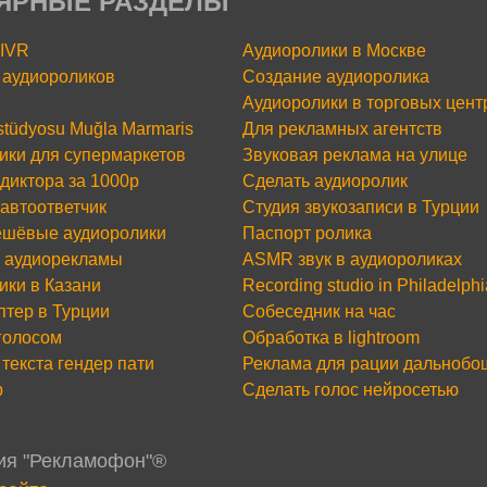
ЯРНЫЕ РАЗДЕЛЫ
 IVR
Аудиоролики в Москве
аудиороликов
Создание аудиоролика
Аудиоролики в торговых цент
 stüdyosu Muğla Marmaris
Для рекламных агентств
ики для супермаркетов
Звуковая реклама на улице
диктора за 1000р
Сделать аудиоролик
 автоответчик
Студия звукозаписи в Турции
шёвые аудиоролики
Паспорт ролика
 аудиорекламы
ASMR звук в аудиороликах
ики в Казани
Recording studio in Philadelphi
птер в Турции
Собеседник на час
 голосом
Обработка в lightroom
текста гендер пати
Реклама для рации дальнобо
р
Сделать голос нейросетью
дия "Рекламофон"®