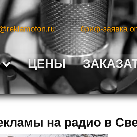
o@reklamofon.ru
бриф-заявка on
О
ЦЕНЫ
ЗАКАЗА
екламы на радио в Св