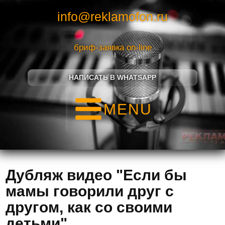
info@reklamofon.ru
бриф-заявка on-line
НАПИСАТЬ В WHATSAPP
MENU
Дубляж видео "Если бы
мамы говорили друг с
другом, как со своими
детьми"