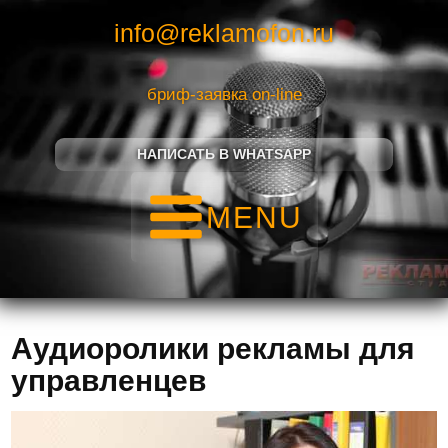
info@reklamofon.ru
бриф-заявка on-line
НАПИСАТЬ В WHATSAPP
MENU
Аудиоролики рекламы для
управленцев