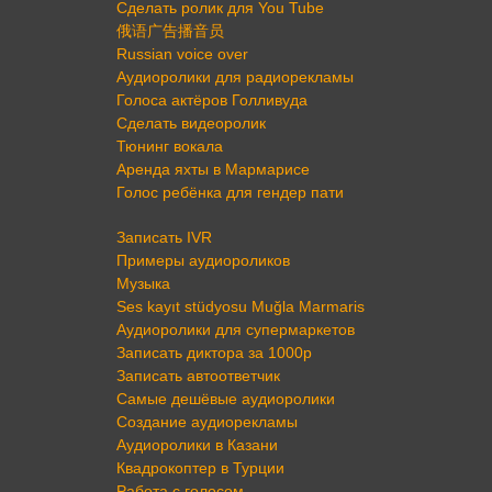
Сделать ролик для You Tube
俄语广告播音员
Russian voice over
Аудиоролики для радиорекламы
Голоса актёров Голливуда
Сделать видеоролик
Тюнинг вокала
Аренда яхты в Мармарисе
Голос ребёнка для гендер пати
Записать IVR
Примеры аудиороликов
Музыка
Ses kayıt stüdyosu Muğla Marmaris
Аудиоролики для супермаркетов
Записать диктора за 1000р
Записать автоответчик
Самые дешёвые аудиоролики
Создание аудиорекламы
Аудиоролики в Казани
Квадрокоптер в Турции
Работа с голосом