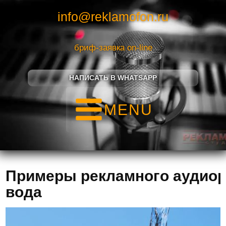
info@reklamofon.ru
бриф-заявка on-line
НАПИСАТЬ В WHATSAPP
MENU
Примеры рекламного аудиор
вода