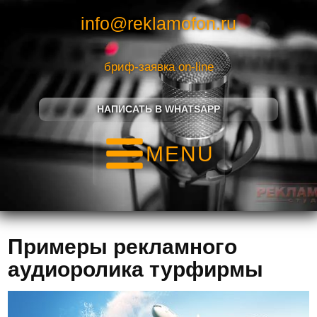
info@reklamofon.ru
бриф-заявка on-line
НАПИСАТЬ В WHATSAPP
MENU
Примеры рекламного
аудиоролика турфирмы