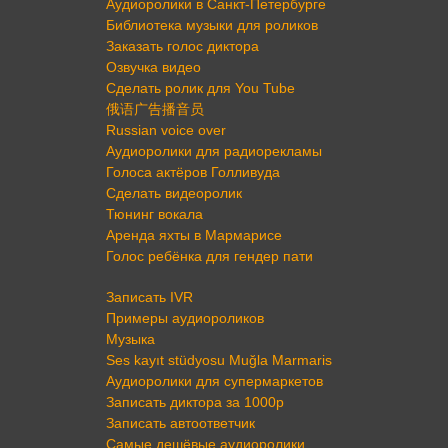
Аудиоролики в Санкт-Петербурге
Библиотека музыки для роликов
Заказать голос диктора
Озвучка видео
Сделать ролик для You Tube
俄语广告播音员
Russian voice over
Аудиоролики для радиорекламы
Голоса актёров Голливуда
Сделать видеоролик
Тюнинг вокала
Аренда яхты в Мармарисе
Голос ребёнка для гендер пати
Записать IVR
Примеры аудиороликов
Музыка
Ses kayıt stüdyosu Muğla Marmaris
Аудиоролики для супермаркетов
Записать диктора за 1000р
Записать автоответчик
Самые дешёвые аудиоролики