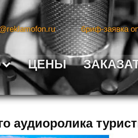
o@reklamofon.ru
бриф-заявка on
О
ЦЕНЫ
ЗАКАЗА
о аудиоролика турист