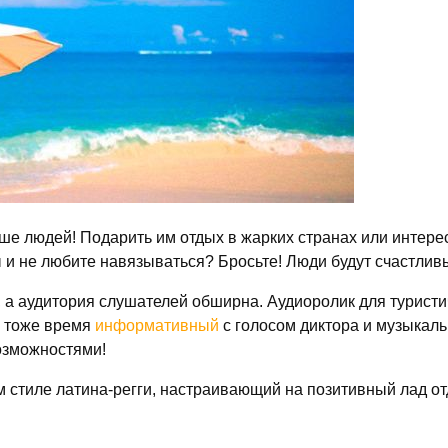
ше людей! Подарить им отдых в жарких странах или интересн
 и не любите навязываться? Бросьте! Люди будут счастлив
, а аудитория слушателей обширна. Аудиоролик для турист
в тоже время
информативный
с голосом диктора и музыкал
озможностями!
м стиле латина-регги, настраивающий на позитивный лад о