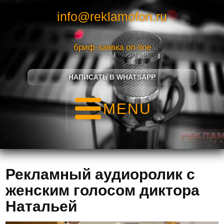
info@reklamofon.ru
бриф-заявка on-line
НАПИСАТЬ В WHATSAPP
MENU
Рекламный аудиоролик с
женским голосом диктора
Натальей