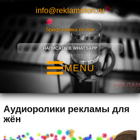
info@reklamofon.ru
бриф-заявка on-line
НАПИСАТЬ В WHATSAPP
MENU
Аудиоролики рекламы для
жён