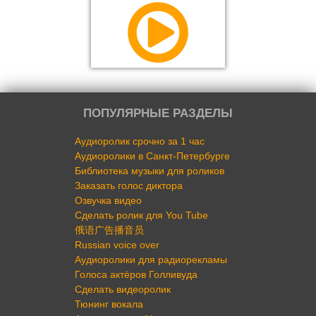
ПОПУЛЯРНЫЕ РАЗДЕЛЫ
Аудиоролик срочно за 1 час
Аудиоролики в Санкт-Петербурге
Библиотека музыки для роликов
Заказать голос диктора
Озвучка видео
Сделать ролик для You Tube
俄语广告播音员
Russian voice over
Аудиоролики для радиорекламы
Голоса актёров Голливуда
Сделать видеоролик
Тюнинг вокала