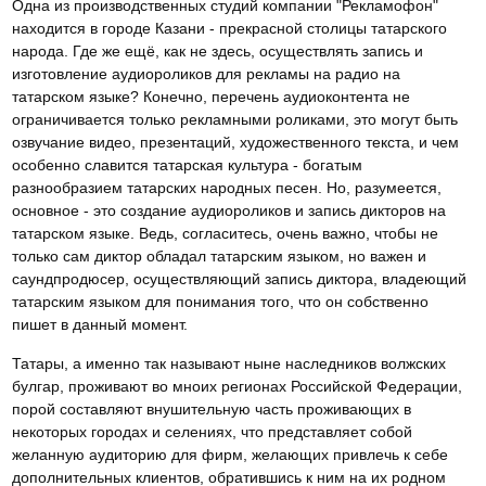
Одна из производственных студий компании "Рекламофон"
находится в городе Казани - прекрасной столицы татарского
народа. Где же ещё, как не здесь, осуществлять запись и
изготовление аудиороликов для рекламы на радио на
татарском языке? Конечно, перечень аудиоконтента не
ограничивается только рекламными роликами, это могут быть
озвучание видео, презентаций, художественного текста, и чем
особенно славится татарская культура - богатым
разнообразием татарских народных песен. Но, разумеется,
основное - это создание аудиороликов и запись дикторов на
татарском языке. Ведь, согласитесь, очень важно, чтобы не
только сам диктор обладал татарским языком, но важен и
саундпродюсер, осуществляющий запись диктора, владеющий
татарским языком для понимания того, что он собственно
пишет в данный момент.
Татары, а именно так называют ныне наследников волжских
булгар, проживают во мноих регионах Российской Федерации,
порой составляют внушительную часть проживающих в
некоторых городах и селениях, что представляет собой
желанную аудиторию для фирм, желающих привлечь к себе
дополнительных клиентов, обратившись к ним на их родном