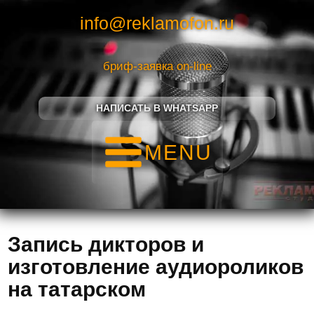
info@reklamofon.ru
бриф-заявка on-line
НАПИСАТЬ В WHATSAPP
MENU
Запись дикторов и
изготовление аудиороликов
на татарском