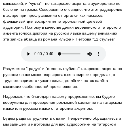
кавказский, и "чукча" - но татарского акцента в аудиоролике не
было ни на грамм. Совершенно очевидно, что этот радиоролик
в эфире при прослушивании отторгался как насквозь
фальшивый для восприятия татароязычной целевой
аудитории. Поэтому в качестве демки деревенского татарского
акцента голоса диктора на русском языке вашему вниманию
эта запись абзаца из романа Ильфа и Петрова "12 стульев"
Разумеется "градус" и "степень глубины" татарского акцента на
русском языке может варьироваться в широких пределах, от
трудноговоримого чужого языка, до лёгких ноток налёта
казанских особенностей произношения.
Надеемся, что благодаря нашему предложению, вы будете
вооружены для проведения рекламной кампании на татарском
языке или русском языке с татарским акцентом.
Будем рады сотрудничать с вами. Непременно обращайтесь и
мы запишем и изготовим для вас аудиоролики на татарском