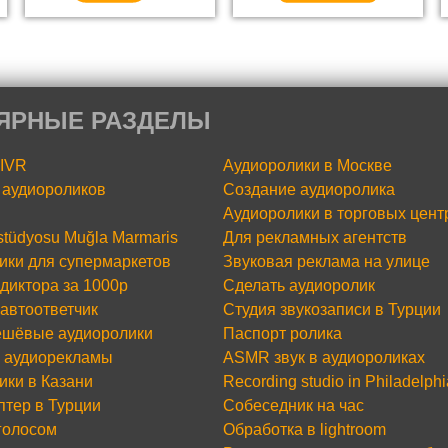
ЯРНЫЕ РАЗДЕЛЫ
 IVR
Аудиоролики в Москве
аудиороликов
Создание аудиоролика
Аудиоролики в торговых цент
 stüdyosu Muğla Marmaris
Для рекламных агентств
ики для супермаркетов
Звуковая реклама на улице
диктора за 1000р
Сделать аудиоролик
 автоответчик
Студия звукозаписи в Турции
шёвые аудиоролики
Паспорт ролика
 аудиорекламы
ASMR звук в аудиороликах
ики в Казани
Recording studio in Philadelphi
птер в Турции
Собеседник на час
 голосом
Обработка в lightroom