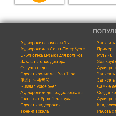
ПОПУЛ
Аудиоролик срочно за 1 час
Записать
Аудиоролики в Санкт-Петербурге
Примеры 
Библиотека музыки для роликов
Музыка
Заказать голос диктора
Ses kayıt
Озвучка видео
Аудиорол
Сделать ролик для You Tube
Записать 
俄语广告播音员
Записать
Russian voice over
Самые де
Аудиоролики для радиорекламы
Создание
Голоса актёров Голливуда
Аудиорол
Сделать видеоролик
Квадроко
Тюнинг вокала
Работа с