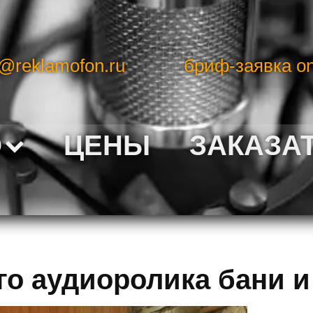
o@reklamofon.ru
бриф-заявка on
О
ЦЕНЫ
ЗАКАЗА
о аудиоролика бани и