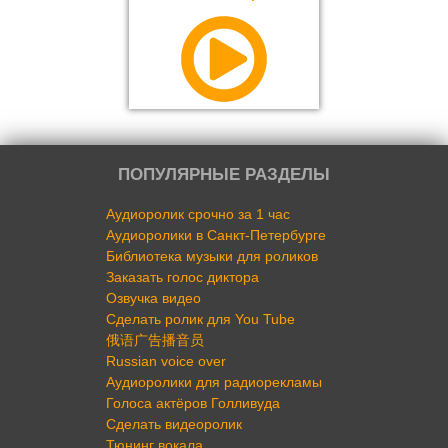
ПОПУЛЯРНЫЕ РАЗДЕЛЫ
Аудиоролик срочно за 1 час
Аудиоролики в Санкт-Петербурге
Библиотека музыки для роликов
Заказать голос диктора
Озвучка видео
Сделать ролик для You Tube
俄语广告播音员
Russian voice over
Аудиоролики для радиорекламы
Голоса актёров Голливуда
Сделать видеоролик
Тюнинг вокала